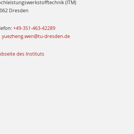
chleistungs­werkstoff­technik­ (ITM)
062 Dresden
lefon:
+49-351-463-42289
yuezheng.wen@tu-dresden.de
bseite des Instituts