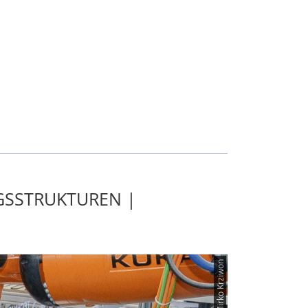
GSSTRUKTUREN |
© Mirko Krziwon