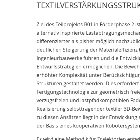
TEXTILVERSTÄRKUNGSSTRU
Ziel des Teilprojekts B01 in Förderphase 2 is
alternativ inspirierte Lastabtragungsmech
differenzierter als bisher möglich nachzubil
deutlichen Steigerung der Materialeffizien
Ingenieurbauwerke führen und die Entwicklu
Entwurfsstrategien ermöglichen. Die Bewehr
erhöhter Komplexität unter Berücksichtigun
Strukturen gestaltet werden. Dies erfordert
Fertigungstechnologie zur geometrisch frei
verzugsfreien und lastpfadkompatiblen Fa
Realisierung selbsttragender textiler 3D-B
zu diesen Ansätzen liegt in der Entwicklung
der Basis eines kooperativen Robotersyste
Es wird eine Methodik für Trajektorien ent