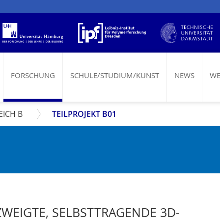
FORSCHUNG
SCHULE/STUDIUM/KUNST
NEWS
WE
EICH B
TEILPROJEKT B01
WEIGTE, SELBSTTRAGENDE 3D-