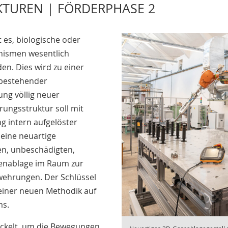
KTUREN | FÖRDERPHASE 2
t es, biologische oder
anismen wesentlich
den. Dies wird zu einer
z bestehender
ng völlig neuer
ungsstruktur soll mit
g intern aufgelöster
 eine neuartige
en, unbeschädigten,
denablage im Raum zur
ewehrungen. Der Schlüssel
 einer neuen Methodik auf
ms.
wickelt, um die Bewegungen