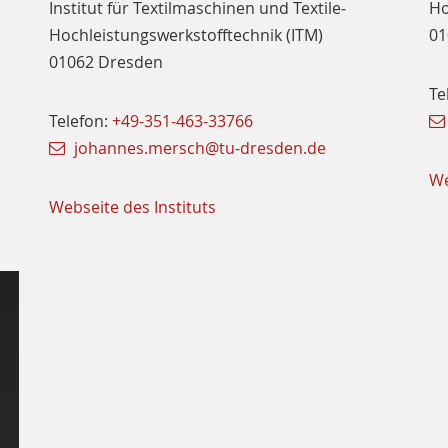
Institut für Textil­maschinen und Textile­
Ho
Hochleistungs­werkstoff­technik­ (ITM)
01
01062 Dresden
Te
Telefon:
+49-351-463-33766
johannes.mersch@tu-dresden.de
We
Webseite des Instituts